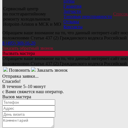
Цены
Гарантия
Сервисный центр
Запчасти
по постгарантийному
Список
Типовые неисправности
ремонту холодильников
Отзывы
Hotpoint-Ariston в МСК и МО
Контакты
Обращаем ваше внимание на то, что данный интернет-сайт но
положениями Статьи 437 (2) Гражданского кодекса Российской
8 (495) 369-16-20
Заказать обратный звонок
Вызвать мастера
Обращаем ваше внимание на то, что данный интернет-сайт но
положениями Статьи 437 (2) Гражданского кодекса Российской
Позвонить
Заказать звонок
Отправка заявки...
Спасибо!
В течение 5–10 минут
с Вами свяжется наш оператор.
Вызов мастера