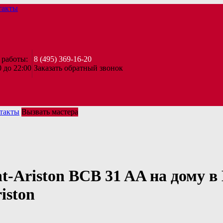
такты
 работы:
8 (495) 369-16-20
0 до 22:00
Заказать обратный звонок
такты
Вызвать мастера
t-Ariston BCB 31 AA на дому в
iston